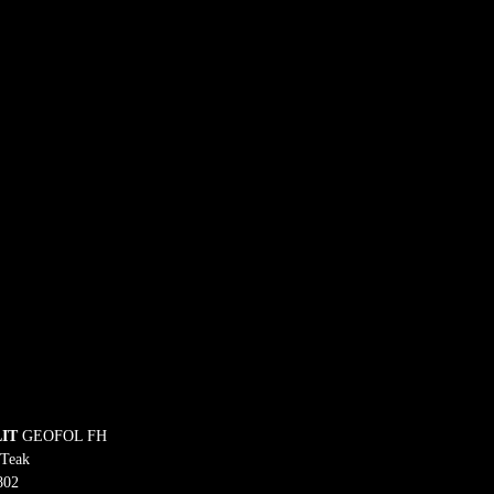
IT 
Teak 

802