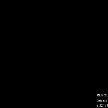
Sfoglia il dépliant! 
RENOL
Guyana 
9.3241 