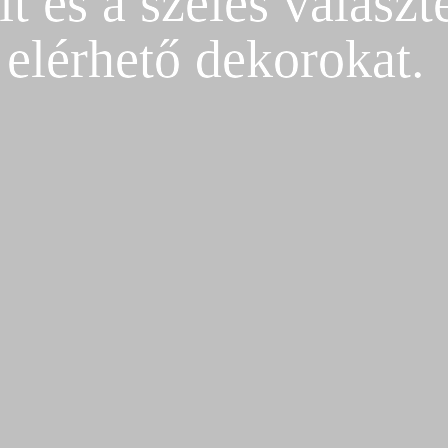
t és a széles választ
elérhető dekorokat.