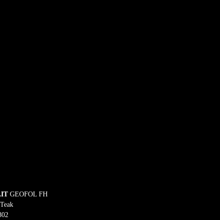
IT 
Teak 

802