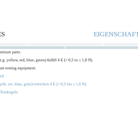
esives and solvent-based adhesives. 
Haftvermittler ausgerüstet, der 
lt adhesives.
Lösemittelklebern ermöglicht. Bei 
Oberflächenruhe erreicht.
S                                                
EIGENSCHAFT
it]
Value
Test
niture parts. 
Optical deviations are regarded as f
recognisable with the naked eye from
g. yellow, red, blue, green) fulfill 4 E (> 0,5 to ≤ 1,0 N). 
DIN EN 12720 
lt definition
cm, within 30 seconds in good lighti
um testing equipment.
to DI
1 B1
DIN EN 1272
il 
Optische Abweichungen gelten als Feh
gemäß D
b, rot, blau, grün) erreichen 4 E (> 0,5 bis ≤ 1,0 N). 
ler-Definition
guter Beleuchtung mit bloßem 
Betrachtungsabstand innerhalb von 
Testkegels
o 
DIN CEN/TS 
sind.
≤ 25 % alteration of gloss
DIN CEN/TS 16
≤ 25 % Glanzänderung
it [%]
o 
DIN CEN/TS 
Class 5
DIN CEN/TS 16
Klasse 5
t