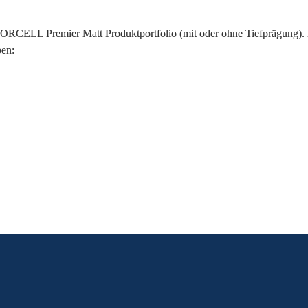
CELL Premier Matt Produktportfolio (mit oder ohne Tiefprägung). Bes
ben:
ozialen Medien 
Kontaktieren Sie 
teilen