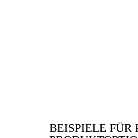
Verfügbarkeit:
Ab Lag
Material:
PP
Art der Verarbeitung:
1D-Flac
Eigenschaften:
Kratzfes
Oberfläche:
Holzverb
Erscheinungsbild:
Unifarbe
Länge der Rolle:
500-800
MOQ:
Lager: 
BEISPIELE FÜR 