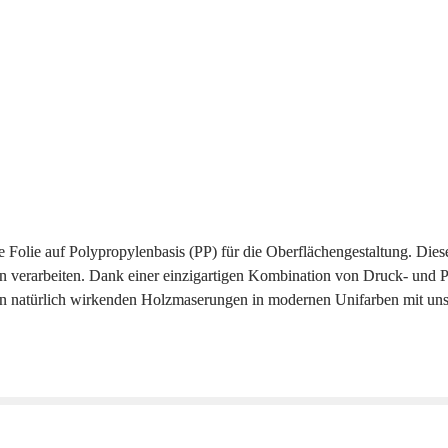
lie auf Polypropylenbasis (PP) für die Oberflächengestaltung. Diese vie
 verarbeiten. Dank einer einzigartigen Kombination von Druck- und Prä
en natürlich wirkenden Holzmaserungen in modernen Unifarben mit unse
Innentüren, Wände, Decken, Schubladen, Unterhaltungselektronik, Wohnwage