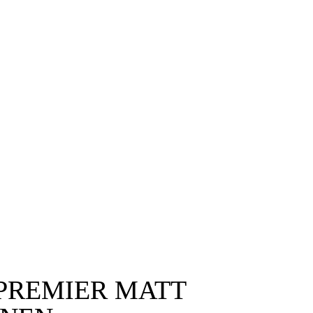
er, MTO
hkaschierung, 2D-Ummantelung, 2D-Postforming
t, schmutzabweisend, wasserfest, lichtecht, leicht Oberfläche: Holzverbundplatt
undplatten, Leichtbauplatten
n in Premier Matt; Holzdekore; spezielle Strukturen
 Laufmeter, je nach Ausführung
1 Rolle | MTO: Mindestens 5.000 lfm
PREMIER MATT 