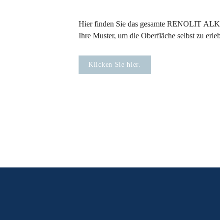
Hier finden Sie das gesamte 
RENOLIT 
ALKOR
Ihre Muster, um die Oberfläche selbst zu erle
Klicken Sie hier.
Mehr über

In s
Innenraum-