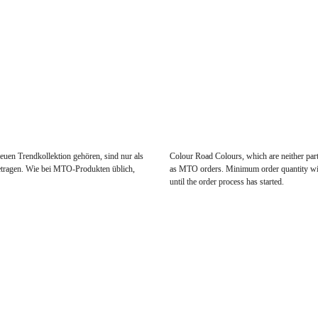
RIVE*
TOGETHERNESS
en Trendkollektion gehören, sind nur als 
Colour Road Colours, which are neither part 
tragen. Wie bei MTO-Produkten üblich, 
as MTO orders. Minimum order quantity will
until the order process has started.
ces@renolit.com