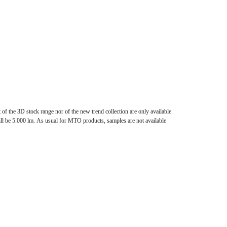
*
FOUNDATION*
of the 3D stock range nor of the new trend collection are only available 
 be 5.000 lm. As usual for MTO products, samples are not available 