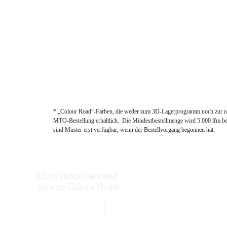
CIRCLE OF TRUST*
TH
* „Colour Road“-Farben, die weder zum 3D-Lagerprogramm noch zur neu
MTO-Bestellung erhältlich.  Die Mindestbestellmenge wird 5.000 lfm be
sind Muster erst verfügbar, wenn der Bestellvorgang begonnen hat.
More about the trend 

RENOLIT SE 
Interior Surfaces

service Colour Road
Horchheimer Str. 50

67547 Worms | Germany
Vist Website
phone: 
mail: 
	interiorsurfa